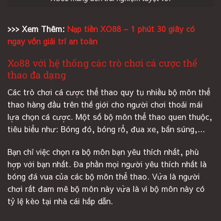
>>> Xem Thêm:
Nạp tiền XO88 – 1 phút 30 giây có
ngay vốn giải trí an toàn
Xo88 với hệ thống các trò chơi cá cược thể
thao đa dạng
Các trò chơi cá cược thể thao quy tụ nhiều bộ môn thể
thao hàng đầu trên thế giới cho người chơi thoải mái
lựa chọn cá cược. Một số bộ môn thể thao quen thuộc,
tiêu biểu như: Bóng đó, bóng rổ, đua xe, bắn súng,…
Bạn chỉ việc chọn ra bộ môn bạn yêu thích nhất, phù
hợp với bạn nhất. Đa phần mọi người yêu thích nhất là
bóng đá vua của các bộ môn thể thao. Vừa là người
chơi rất đam mê bộ môn này vừa là vì bộ môn này có
tỷ lệ kèo tại nhà cái hấp dẫn.