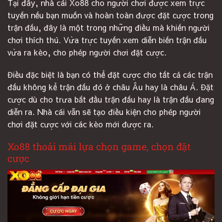
Tại đây, nhà cái Xo88 cho người chơi được xem trực
tuyến nếu bạn muốn và hoàn toàn được đặt cược trong
trận đấu, đây là một trong những điều mà khiến người
chơi thích thú. Vừa trực tuyến xem diễn biến trận đấu
vừa ra kèo, cho phép người chơi đặt cược.
Điều đặc biệt là bạn có thể đặt cược cho tất cả các trận
đấu không kể trận đấu đó ở châu Âu hay là châu Á. Đặt
cược dù cho trưa bắt đầu trận đấu hay là trận đấu đang
diễn ra. Nhà cái vẫn sẽ tạo điều kiện cho phép người
chơi đặt cược với các kèo mới được ra.
Xo88 thoải mái lựa chọn game, chọn đặt
cược