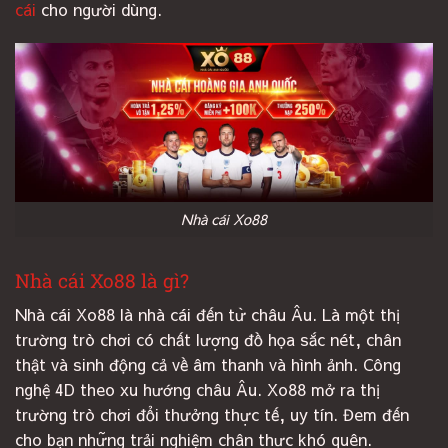
cái
cho người dùng.
Nhà cái Xo88
Nhà cái Xo88 là gì?
Nhà cái Xo88 là nhà cái đến từ châu Âu. Là một thị
trường trò chơi có chất lượng đồ họa sắc nét, chân
thật và sinh động cả về âm thanh và hình ảnh. Công
nghệ 4D theo xu hướng châu Âu. Xo88 mở ra thị
trường trò chơi đổi thưởng thực tế, uy tín. Đem đến
cho bạn những trải nghiệm chân thực khó quên.