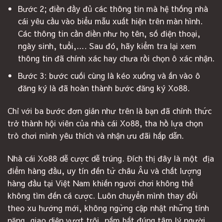
Bước 2; điền đầy đủ các thông tin mà hệ thống nhà
cái yêu cầu vào biểu mẫu xuất hiện trên màn hình.
Các thông tin cần điền như họ tên, số điện thoại,
ngày sinh, tuổi,…. Sau đó, hãy kiểm tra lại xem
thông tin đã chính xác hay chưa rồi chọn ô xác nhận.
Bước 3: bước cuối cùng là kéo xuống và ấn vào ô
đăng ký là đã hoàn thành bước đăng ký Xo88.
Chỉ với ba bước đơn giản như trên là bạn đã chính thức
trở thành hội viên của nhà cái Xo88, tha hồ lựa chọn
trò chơi mình yêu thích và nhận ưu đãi hấp dẫn.
Nhà cái Xo88 dễ cược dễ trúng. Đích thị đây là một địa
điểm hàng đầu, uy tín đến từ châu Âu và chất lượng
hàng đầu tại Việt Nam khiến người chơi không thể
không tìm đến cá cược. Luôn chuyển mình thay đổi
theo xu hướng mới, không ngừng cập nhật những tính
năng, giao diện vượt trội, nắm bắt đúng tâm lý người