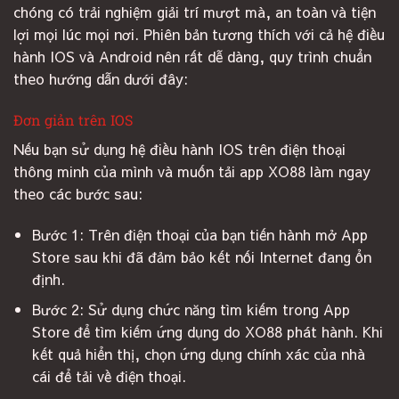
chóng có trải nghiệm giải trí mượt mà, an toàn và tiện
lợi mọi lúc mọi nơi. Phiên bản tương thích với cả hệ điều
hành IOS và Android nên rất dễ dàng, quy trình chuẩn
theo hướng dẫn dưới đây:
Đơn giản trên IOS
Nếu bạn sử dụng hệ điều hành IOS trên điện thoại
thông minh của mình và muốn tải app XO88 làm ngay
theo các bước sau:
Bước 1: Trên điện thoại của bạn tiến hành mở App
Store sau khi đã đảm bảo kết nối Internet đang ổn
định.
Bước 2: Sử dụng chức năng tìm kiếm trong App
Store để tìm kiếm ứng dụng do XO88 phát hành. Khi
kết quả hiển thị, chọn ứng dụng chính xác của nhà
cái để tải về điện thoại.