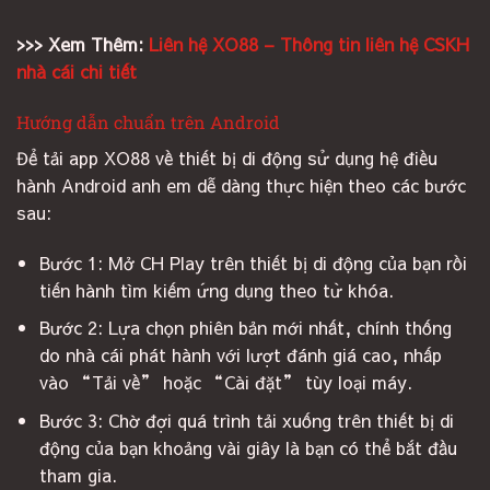
>>> Xem Thêm:
Liên hệ XO88 – Thông tin liên hệ CSKH
nhà cái chi tiết
Hướng dẫn chuẩn trên Android
Để tải app XO88 về thiết bị di động sử dụng hệ điều
hành Android anh em dễ dàng thực hiện theo các bước
sau:
Bước 1: Mở CH Play trên thiết bị di động của bạn rồi
tiến hành tìm kiếm ứng dụng theo từ khóa.
Bước 2: Lựa chọn phiên bản mới nhất, chính thống
do nhà cái phát hành với lượt đánh giá cao, nhấp
vào “Tải về” hoặc “Cài đặt” tùy loại máy.
Bước 3: Chờ đợi quá trình tải xuống trên thiết bị di
động của bạn khoảng vài giây là bạn có thể bắt đầu
tham gia.