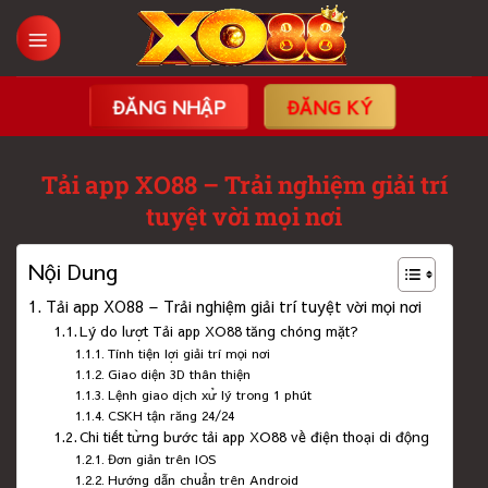
Bỏ
qua
nội
dung
ĐĂNG NHẬP
ĐĂNG KÝ
Tải app XO88 – Trải nghiệm giải trí
tuyệt vời mọi nơi
Nội Dung
Tải app XO88 – Trải nghiệm giải trí tuyệt vời mọi nơi
Lý do lượt Tải app XO88 tăng chóng mặt?
Tính tiện lợi giải trí mọi nơi
Giao diện 3D thân thiện
Lệnh giao dịch xử lý trong 1 phút
CSKH tận răng 24/24
Chi tiết từng bước tải app XO88 về điện thoại di động
Đơn giản trên IOS
Hướng dẫn chuẩn trên Android