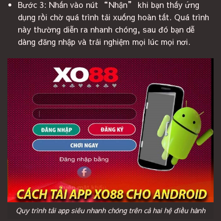
Bước 3: Nhấn vào nút “Nhận” khi bạn thấy ứng
dụng rồi chờ quá trình tải xuống hoàn tất. Quá trình
này thường diễn ra nhanh chóng, sau đó bạn dễ
dàng đăng nhập và trải nghiệm mọi lúc mọi nơi.
Quy trình tải app siêu nhanh chóng trên cả hai hệ điều hành