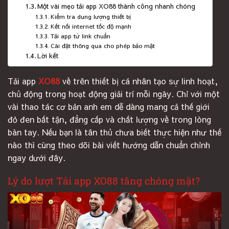
Một vài mẹo tải app XO88 thành công nhanh chóng
Kiểm tra dung lượng thiết bị
Kết nối internet tốc độ mạnh
Tải app từ link chuẩn
Cài đặt thông qua cho phép bảo mật
Lời kết
Tải app
XO88
về trên thiết bị cá nhân tạo sự linh hoạt,
chủ động trong hoạt động giải trí mỗi ngày. Chỉ với một
vài thao tác cơ bản anh em dễ dàng mang cả thế giới
đỏ đen bất tận, đẳng cấp và chất lượng về trong lòng
bàn tay. Nếu bạn là tân thủ chưa biết thực hiện như thế
nào thì cùng theo dõi bài viết hướng dẫn chuẩn chỉnh
ngay dưới đây.
Lý do lượt Tải app XO88 tăng chóng mặt?