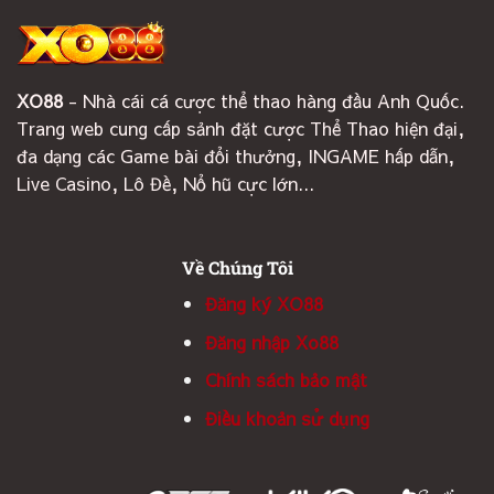
XO88
- Nhà cái cá cược thể thao hàng đầu Anh Quốc.
Trang web cung cấp sảnh đặt cược Thể Thao hiện đại,
đa dạng các Game bài đổi thưởng, INGAME hấp dẫn,
Live Casino, Lô Đề, Nổ hũ cực lớn...
Về Chúng Tôi
Đăng ký XO88
Đăng nhập Xo88
Chính sách bảo mật
Điều khoản sử dụng