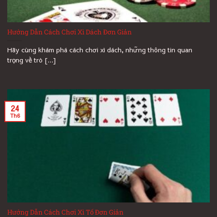
Hướng Dẫn Cách Chơi Xì Dách Đơn Giản
Hãy cùng khám phá cách chơi xì dách, những thông tin quan
trọng về trò [...]
24
Th6
Hướng Dẫn Cách Chơi Xì Tố Đơn Giản