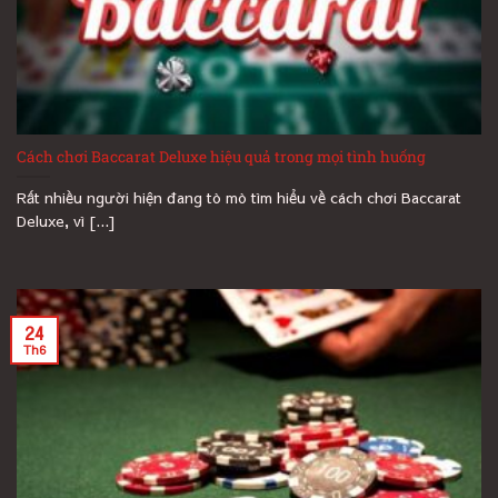
Cách chơi Baccarat Deluxe hiệu quả trong mọi tình huống
Rất nhiều người hiện đang tò mò tìm hiểu về cách chơi Baccarat
Deluxe, vì [...]
24
Th6