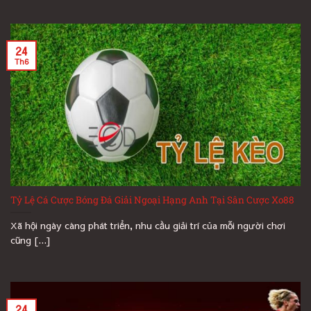
24
Th6
Tỷ Lệ Cá Cược Bóng Đá Giải Ngoại Hạng Anh Tại Sân Cược Xo88
Xã hội ngày càng phát triển, nhu cầu giải trí của mỗi người chơi
cũng [...]
24