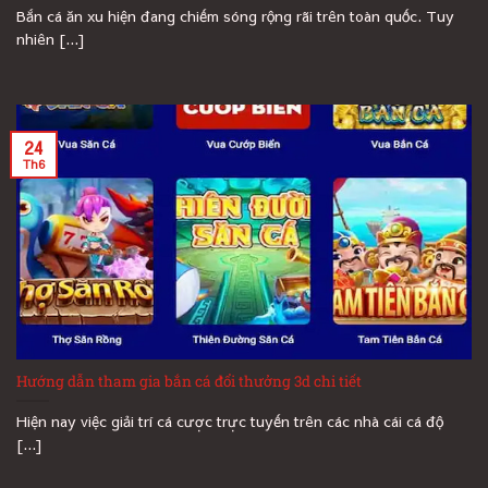
Bắn cá ăn xu hiện đang chiếm sóng rộng rãi trên toàn quốc. Tuy
nhiên [...]
24
Th6
Hướng dẫn tham gia bắn cá đổi thưởng 3d chi tiết
Hiện nay việc giải trí cá cược trực tuyến trên các nhà cái cá độ
[...]